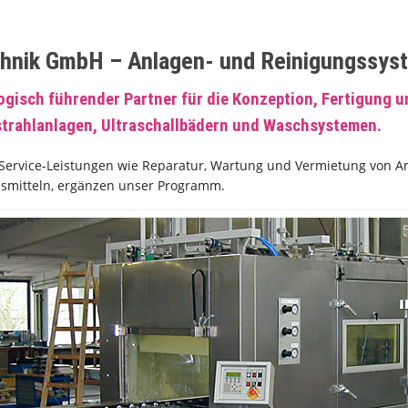
chnik GmbH – Anlagen- und Reinigungssys
ogisch führender Partner für die Konzeption, Fertigung 
trahlanlagen, Ultraschallbädern und Waschsystemen.
ervice-Leistungen wie Reparatur, Wartung und Vermietung von Anla
bsmitteln, ergänzen unser Programm.